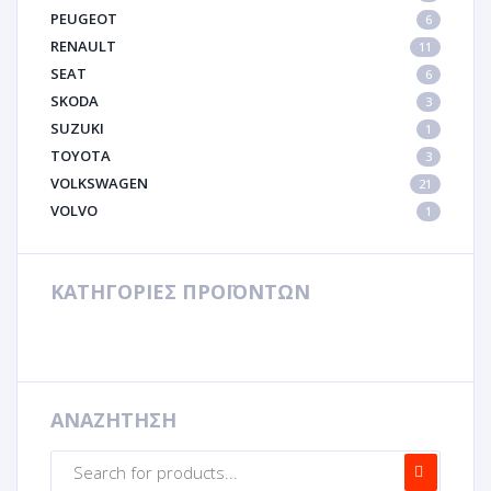
PEUGEOT
6
RENAULT
11
SEAT
6
SKODA
3
SUZUKI
1
TOYOTA
3
VOLKSWAGEN
21
VOLVO
1
ΚΑΤΗΓΟΡΙΕΣ ΠΡΟΪΟΝΤΩΝ
ΑΝΑΖΗΤΗΣΗ
Products
search