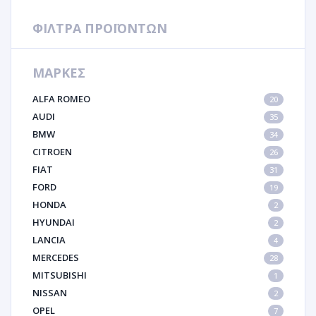
ΦΙΛΤΡΑ ΠΡΟΪΟΝΤΩΝ
ΜΑΡΚΕΣ
ALFA ROMEO
20
AUDI
35
BMW
34
CITROEN
26
FIAT
31
FORD
19
HONDA
2
HYUNDAI
2
LANCIA
4
MERCEDES
28
MITSUBISHI
1
NISSAN
2
OPEL
7