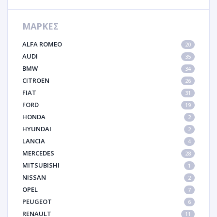
ΜΑΡΚΕΣ
ALFA ROMEO
20
AUDI
35
BMW
34
CITROEN
26
FIAT
31
FORD
19
HONDA
2
HYUNDAI
2
LANCIA
4
MERCEDES
28
MITSUBISHI
1
NISSAN
2
OPEL
7
PEUGEOT
6
RENAULT
11