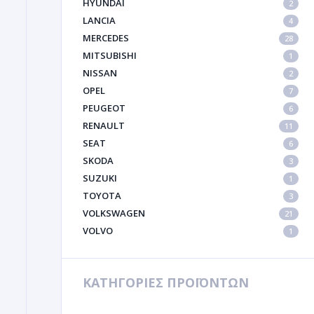
HYUNDAI
2
LANCIA
4
MERCEDES
28
MITSUBISHI
1
NISSAN
2
OPEL
7
PEUGEOT
6
RENAULT
11
SEAT
6
SKODA
3
SUZUKI
1
TOYOTA
3
VOLKSWAGEN
21
VOLVO
1
ΚΑΤΗΓΟΡΙΕΣ ΠΡΟΪΟΝΤΩΝ