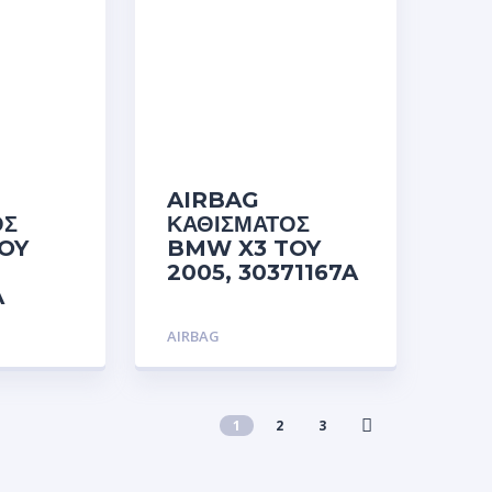
AIRBAG
ΟΣ
ΚΑΘΙΣΜΑΤΟΣ
OY
BMW X3 TOY
2005, 30371167A
A
AIRBAG
1
2
3