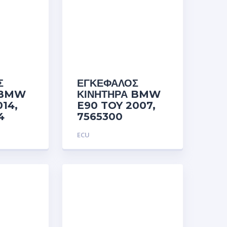
Σ
ΕΓΚΕΦΑΛΟΣ
 BMW
ΚΙΝΗΤΗΡΑ BMW
014,
E90 TOY 2007,
4
7565300
ECU