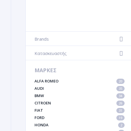
Brands
+
Κατασκευαστής
+
ΜΑΡΚΕΣ
ALFA ROMEO
20
AUDI
35
BMW
34
CITROEN
26
FIAT
31
FORD
19
HONDA
2