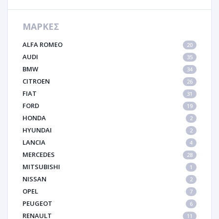
ΜΑΡΚΕΣ
ALFA ROMEO
20
AUDI
35
BMW
34
CITROEN
26
FIAT
31
FORD
19
HONDA
2
HYUNDAI
2
LANCIA
4
MERCEDES
28
MITSUBISHI
1
NISSAN
2
OPEL
7
PEUGEOT
6
RENAULT
11