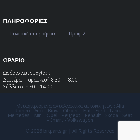
ΠΛΗΡΟΦΟΡΙΕΣ
Πολιτική απορρήτου
Προφίλ
ΩΡΑΡΙΟ
Ωράριο λειτουργίας :
Δευτέρα -Παρασκευή 8:30 – 18:00
Σάββατο 8:30 – 14:00
Μεταχειρισμενα ανταλλακτικα αυτοκινητων : Alfa
Romeo - Audi - Bmw - Citroen - Fiat - Ford - Lancia -
Mercedes - Mini - Opel - Peugeot - Renault - Sκoda - Seat
- Smart - Volkswagen
© 2026 brtparts.gr | All Rights Reserved