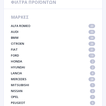
ΦΙΛΤΡΑ ΠΡΟΪΟΝΤΩΝ
ΜΑΡΚΕΣ
ALFA ROMEO
20
AUDI
35
BMW
34
CITROEN
26
FIAT
31
FORD
19
HONDA
2
HYUNDAI
2
LANCIA
4
MERCEDES
28
MITSUBISHI
1
NISSAN
2
OPEL
7
PEUGEOT
6