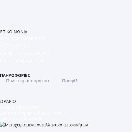
ΕΠΙΚΟΙΝΩΝΙΑ
ΚΩΝ. ΚΑΡΑΜΑΝΛΗ 109
ΘΕΣΣΑΛΟΝΙΚΗ
Phone : +30 2310 315310
Email :
info@brtparts.gr
ΠΛΗΡΟΦΟΡΙΕΣ
Πολιτική απορρήτου
Προφίλ
ΩΡΑΡΙΟ
Ωράριο λειτουργίας :
Δευτέρα -Παρασκευή 8:30 – 18:00
Σάββατο 8:30 – 14:00
ΜΕΤΑΧΕΙΡΙΣΜΕΝΑ ΑΝΤΑΛΛΑΚΤΙΚΑ