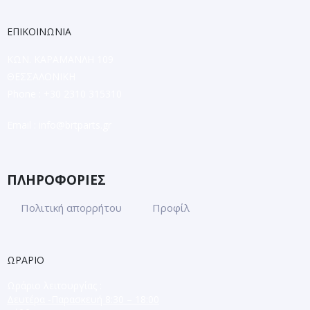
ΕΠΙΚΟΙΝΩΝΙΑ
ΚΩΝ. ΚΑΡΑΜΑΝΛΗ 109
ΘΕΣΣΑΛΟΝΙΚΗ
Phone : +30 2310 315310
Email :
info@brtparts.gr
ΠΛΗΡΟΦΟΡΙΕΣ
Πολιτική απορρήτου
Προφίλ
ΩΡΑΡΙΟ
Ωράριο λειτουργίας :
Δευτέρα -Παρασκευή 8:30 – 18:00