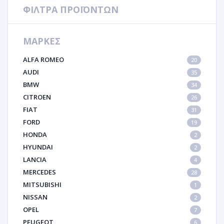
ΦΙΛΤΡΑ ΠΡΟΪΟΝΤΩΝ
ΜΑΡΚΕΣ
ALFA ROMEO
20
AUDI
35
BMW
34
CITROEN
26
FIAT
31
FORD
19
HONDA
2
HYUNDAI
2
LANCIA
4
MERCEDES
28
MITSUBISHI
1
NISSAN
2
OPEL
7
PEUGEOT
6