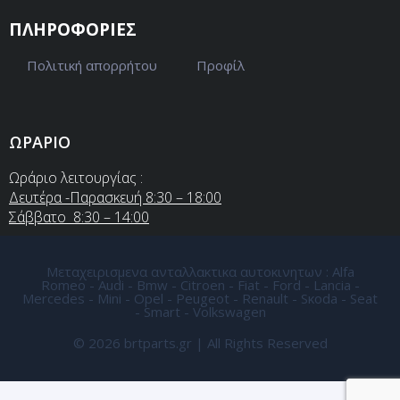
ΠΛΗΡΟΦΟΡΙΕΣ
Πολιτική απορρήτου
Προφίλ
ΩΡΑΡΙΟ
Ωράριο λειτουργίας :
Δευτέρα -Παρασκευή 8:30 – 18:00
Σάββατο 8:30 – 14:00
Μεταχειρισμενα ανταλλακτικα αυτοκινητων : Alfa
Romeo - Audi - Bmw - Citroen - Fiat - Ford - Lancia -
Mercedes - Mini - Opel - Peugeot - Renault - Sκoda - Seat
- Smart - Volkswagen
© 2026 brtparts.gr | All Rights Reserved