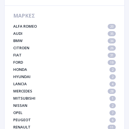
ΜΑΡΚΕΣ
ALFA ROMEO
20
AUDI
35
BMW
34
CITROEN
26
FIAT
31
FORD
19
HONDA
2
HYUNDAI
2
LANCIA
4
MERCEDES
28
MITSUBISHI
1
NISSAN
2
OPEL
7
PEUGEOT
6
RENAULT
11