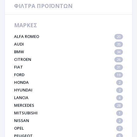
ΦΙΛΤΡΑ ΠΡΟΪΟΝΤΩΝ
ΜΑΡΚΕΣ
ALFA ROMEO
20
AUDI
35
BMW
34
CITROEN
26
FIAT
31
FORD
19
HONDA
2
HYUNDAI
2
LANCIA
4
MERCEDES
28
MITSUBISHI
1
NISSAN
2
OPEL
7
PEUGEOT
6