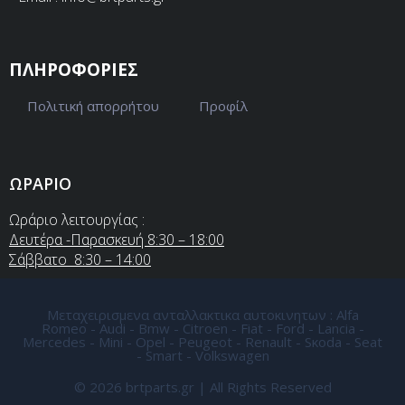
ΠΛΗΡΟΦΟΡΙΕΣ
Πολιτική απορρήτου
Προφίλ
ΩΡΑΡΙΟ
Ωράριο λειτουργίας :
Δευτέρα -Παρασκευή 8:30 – 18:00
Σάββατο 8:30 – 14:00
Μεταχειρισμενα ανταλλακτικα αυτοκινητων : Alfa
Romeo - Audi - Bmw - Citroen - Fiat - Ford - Lancia -
Mercedes - Mini - Opel - Peugeot - Renault - Sκoda - Seat
- Smart - Volkswagen
© 2026 brtparts.gr | All Rights Reserved