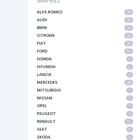
ΜΑΡΚΕΣ
ALFA ROMEO
20
AUDI
35
BMW
34
CITROEN
26
FIAT
31
FORD
19
HONDA
2
HYUNDAI
2
LANCIA
4
MERCEDES
28
MITSUBISHI
1
NISSAN
2
OPEL
7
PEUGEOT
6
RENAULT
11
SEAT
6
SKODA
3