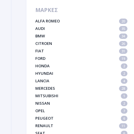
ΜΑΡΚΕΣ
ALFA ROMEO
20
AUDI
35
BMW
34
CITROEN
26
FIAT
31
FORD
19
HONDA
2
HYUNDAI
2
LANCIA
4
MERCEDES
28
MITSUBISHI
1
NISSAN
2
OPEL
7
PEUGEOT
6
RENAULT
11
SEAT
6