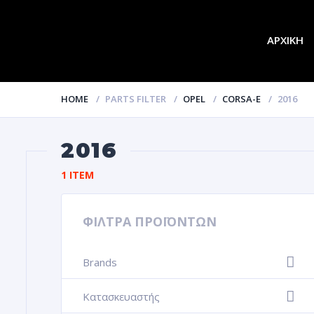
ΑΡΧΙΚΗ
HOME
PARTS FILTER
OPEL
CORSA-E
2016
2016
1 ITEM
ΦΙΛΤΡΑ ΠΡΟΪΟΝΤΩΝ
Brands
+
Κατασκευαστής
+