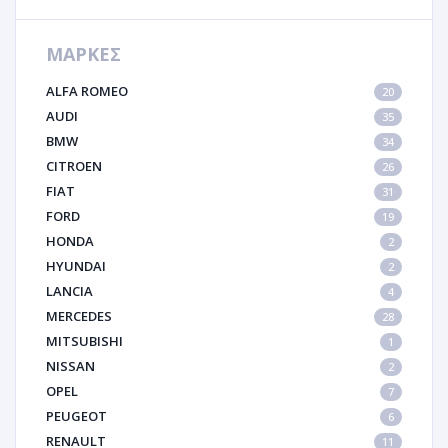
ΜΑΡΚΕΣ
ALFA ROMEO
20
AUDI
35
BMW
34
CITROEN
26
FIAT
31
FORD
19
HONDA
2
HYUNDAI
2
LANCIA
4
MERCEDES
28
MITSUBISHI
1
NISSAN
2
OPEL
7
PEUGEOT
6
RENAULT
11