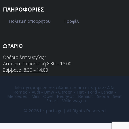
ΠΛΗΡΟΦΟΡΙΕΣ
Πολιτική απορρήτου
Προφίλ
ΩΡΑΡΙΟ
Ωράριο λειτουργίας :
Δευτέρα -Παρασκευή 8:30 – 18:00
Σάββατο 8:30 – 14:00
Μεταχειρισμενα ανταλλακτικα αυτοκινητων : Alfa
Romeo - Audi - Bmw - Citroen - Fiat - Ford - Lancia -
Mercedes - Mini - Opel - Peugeot - Renault - Sκoda - Seat
- Smart - Volkswagen
© 2026 brtparts.gr | All Rights Reserved