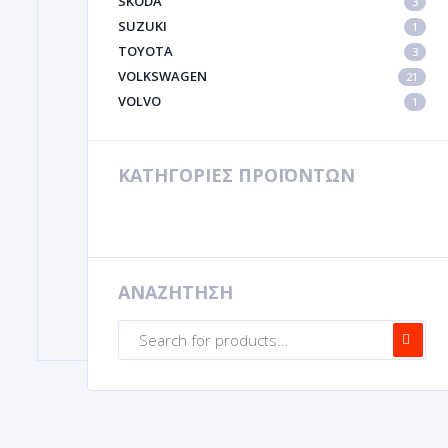
SKODA
3
SUZUKI
1
TOYOTA
3
VOLKSWAGEN
21
VOLVO
1
ΚΑΤΗΓΟΡΙΕΣ ΠΡΟΪΟΝΤΩΝ
ΑΝΑΖΗΤΗΣΗ
Products
search