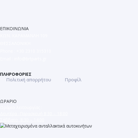
ΕΠΙΚΟΙΝΩΝΙΑ
ΚΩΝ. ΚΑΡΑΜΑΝΛΗ 109
ΘΕΣΣΑΛΟΝΙΚΗ
Phone : +30 2310 315310
Email :
info@brtparts.gr
ΠΛΗΡΟΦΟΡΙΕΣ
Πολιτική απορρήτου
Προφίλ
ΩΡΑΡΙΟ
Ωράριο λειτουργίας :
Δευτέρα -Παρασκευή 8:30 – 18:00
Σάββατο 8:30 – 14:00
ΜΕΤΑΧΕΙΡΙΣΜΕΝΑ ΑΝΤΑΛΛΑΚΤΙΚΑ