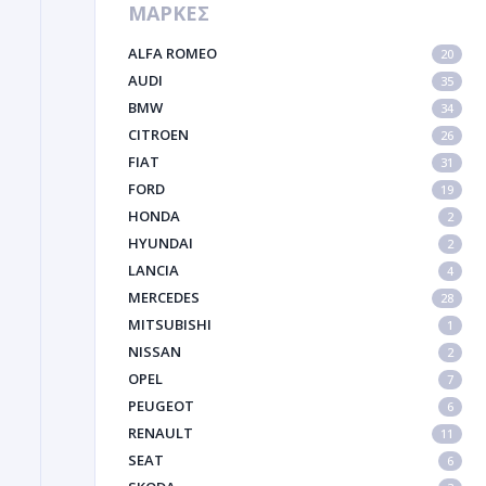
ΜΑΡΚΕΣ
ALFA ROMEO
20
AUDI
35
BMW
34
CITROEN
26
FIAT
31
FORD
19
HONDA
2
HYUNDAI
2
LANCIA
4
MERCEDES
28
MITSUBISHI
1
NISSAN
2
OPEL
7
PEUGEOT
6
RENAULT
11
SEAT
6