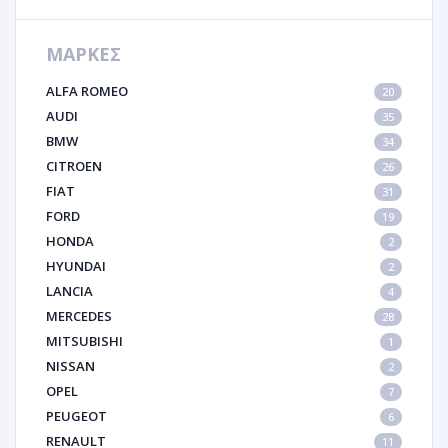
ΜΑΡΚΕΣ
ALFA ROMEO
20
AUDI
35
BMW
34
CITROEN
26
FIAT
31
FORD
19
HONDA
2
HYUNDAI
2
LANCIA
4
MERCEDES
28
MITSUBISHI
1
NISSAN
2
OPEL
7
PEUGEOT
6
RENAULT
11