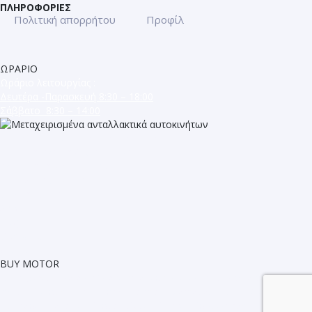
ΠΛΗΡΟΦΟΡΙΕΣ
Πολιτική απορρήτου
Προφίλ
ΩΡΑΡΙΟ
Ωράριο λειτουργίας :
Δευτέρα -Παρασκευή 8:30 – 18:00
Σάββατο 8:30 – 14:00
ΜΕΤΑΧΕΙΡΙΣΜΕΝΑ ΑΝΤΑΛΛΑΚΤΙΚΑ
ΕΥΡΩΠΑΪΚΩΝ ΑΥΤΟΚΙΝΗΤΩΝ
ΚΩΝ. ΚΑΡΑΜΑΝΛΗ 109
ΤΗΛ. 2310 315 310
ΘΕΣΣΑΛΟΝΙΚΗ
Shop
Blog
Compare
Wishlist
BUY MOTOR
Μεταχειρισμενα ανταλλακτικα αυτοκινητων : Alfa Romeo - Audi -
Bmw - Citroen - Fiat - Ford - Lancia - Mercedes - Mini - Opel -
Peugeot - Renault - Sκoda - Seat - Smart - Volkswagen