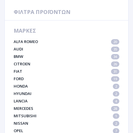
ΦΙΛΤΡΑ ΠΡΟΪΟΝΤΩΝ
ΜΑΡΚΕΣ
ALFA ROMEO
20
AUDI
35
BMW
34
CITROEN
26
FIAT
31
FORD
19
HONDA
2
HYUNDAI
2
LANCIA
4
MERCEDES
28
MITSUBISHI
1
NISSAN
2
OPEL
7