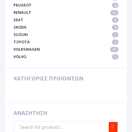
PEUGEOT
6
RENAULT
11
SEAT
6
SKODA
3
SUZUKI
1
TOYOTA
3
VOLKSWAGEN
21
VOLVO
1
ΚΑΤΗΓΟΡΙΕΣ ΠΡΟΪΟΝΤΩΝ
ΑΝΑΖΗΤΗΣΗ
Products
search