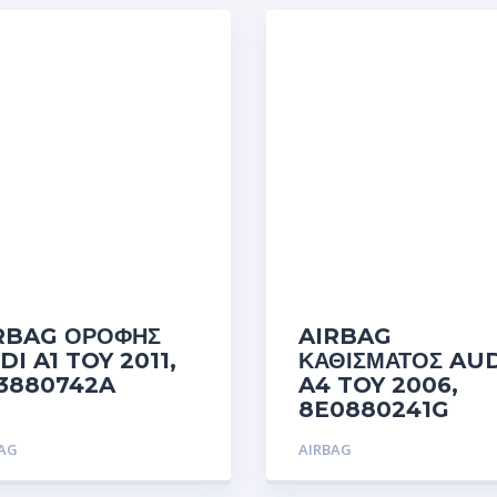
RBAG ΟΡΟΦΗΣ
AIRBAG
DI A1 TOY 2011,
ΚΑΘΙΣΜΑΤΟΣ AUD
3880742A
A4 TOY 2006,
8E0880241G
BAG
AIRBAG