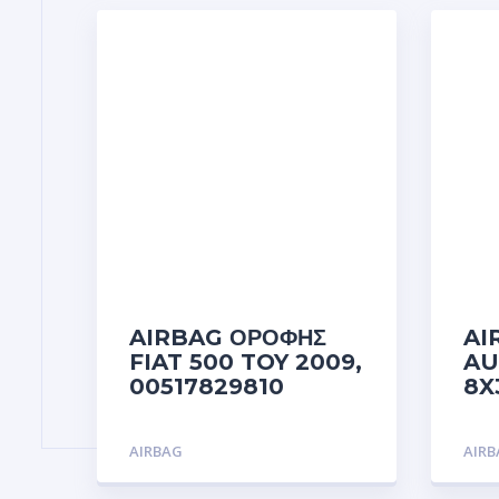
AIRBAG ΟΡΟΦΗΣ
AI
FIAT 500 TOY 2009,
AU
00517829810
8X
AIRBAG
AIR