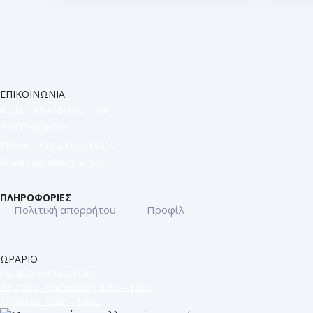
ΕΠΙΚΟΙΝΩΝΙΑ
ΚΩΝ. ΚΑΡΑΜΑΝΛΗ 109
ΘΕΣΣΑΛΟΝΙΚΗ
Phone : +30 2310 315310
Email :
info@brtparts.gr
ΠΛΗΡΟΦΟΡΙΕΣ
Πολιτική απορρήτου
Προφίλ
ΩΡΑΡΙΟ
Ωράριο λειτουργίας :
Δευτέρα -Παρασκευή 8:30 – 18:00
Σάββατο 8:30 – 14:00