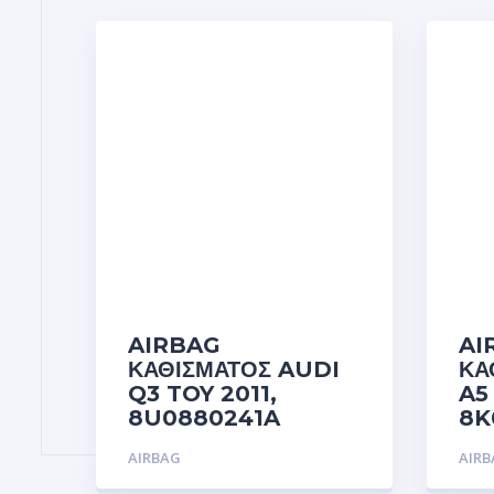
AIRBAG
AI
ΚΑΘΙΣΜΑΤΟΣ AUDI
ΚΑ
Q3 TOY 2011,
A5
8U0880241A
8K
AIRBAG
AIR