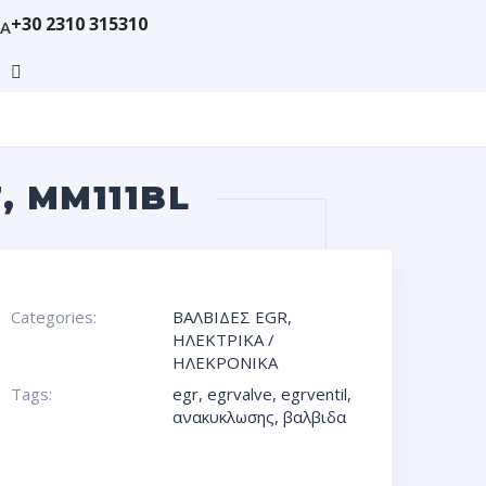
+30 2310 315310
ΙΑ
, MM111BL
Categories:
ΒΑΛΒΙΔΕΣ EGR
,
ΗΛΕΚΤΡΙΚΑ /
ΗΛΕΚΡΟΝΙΚΑ
Tags:
egr
,
egrvalve
,
egrventil
,
ανακυκλωσης
,
βαλβιδα