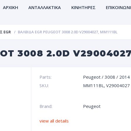
ΑΡΧΙΚΗ
ΑΝΤΑΛΛΑΚΤΙΚΑ
ΚΙΝΗΤΗΡΕΣ
ΕΠΙΚΟΙΝΩΝ
Σ EGR
ΒΑΛΒΙΔΑ EGR PEUGEOT 3008 2.0D V29004027, MM111BL
OT 3008 2.0D V29004027
Parts:
Peugeot
/
3008
/
2014
SKU:
MM111BL, V29004027
Brand:
Peugeot
view all details