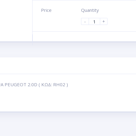
Price
Quantity
-
+
 PEUGEOT 2.0D ( ΚΩΔ: RH02 )