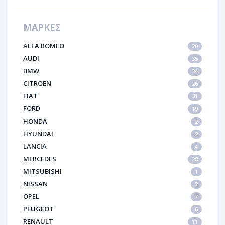
ΜΑΡΚΕΣ
ALFA ROMEO
20
AUDI
35
BMW
34
CITROEN
26
FIAT
31
FORD
19
HONDA
2
HYUNDAI
2
LANCIA
4
MERCEDES
28
MITSUBISHI
1
NISSAN
2
OPEL
7
PEUGEOT
6
RENAULT
11