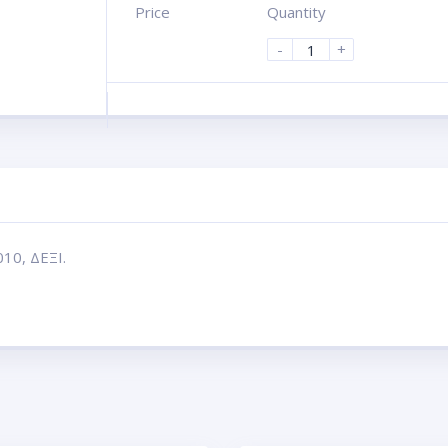
Price
Quantity
-
+
0, ΔΕΞΙ.